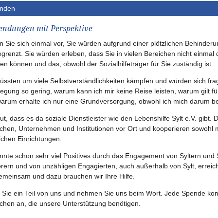
nden
ndungen mit Perspektive
en Sie sich einmal vor, Sie würden aufgrund einer plötzlichen Behinderu
grenzt. Sie würden erleben, dass Sie in vielen Bereichen nicht einmal
n können und das, obwohl der Sozialhilfeträger für Sie zuständig ist.
üssten um viele Selbstverständlichkeiten kämpfen und würden sich frag
legung so gering, warum kann ich mir keine Reise leisten, warum gilt f
arum erhalte ich nur eine Grundversorgung, obwohl ich mich darum b
ut, dass es da soziale Dienstleister wie den Lebenshilfe Sylt e.V. gibt. 
hen, Unternehmen und Institutionen vor Ort und kooperieren sowohl mit
lichen Einrichtungen.
nnte schon sehr viel Positives durch das Engagement von Syltern und 
rern und von unzähligen Engagierten, auch außerhalb von Sylt, erreich
emeinsam und dazu brauchen wir Ihre Hilfe.
 Sie ein Teil von uns und nehmen Sie uns beim Wort. Jede Spende ko
hen an, die unsere Unterstützung benötigen.