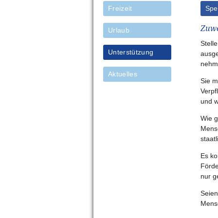
Freizeit
Spe
Zuwe
Urlaub
Stell
Unterstützung
ausge
nehme
Aktuelles
Sie m
Verpf
und w
Wie g
Mensc
staat
Es ko
Förde
nur g
Seien
Mensc